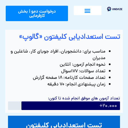
رش
ه
درخواست دمو |‌ بخش
کارفرمایی
حتوا
آکادمی اندازه
اندازه چیست
راهکارها و آزمون ها
تست استعدادیابی کلیفتون «گالوپ»
مناسب برای: دانشجویان، افراد جویای کار، شاغلین و
مدیران
نحوه انجام آزمون: آنلاین
تعداد سوالات: ۱۷۷سوال
تعداد صفحات کارنامه: ۱۸ صفحه گزارش
زمان پیشنهادی انجام: ۷۰ دقیقه
تعداد آزمون های موفق انجام شده تا کنون:
۲۰.۰۰۰+
تست استعدادیابی کلیفتون